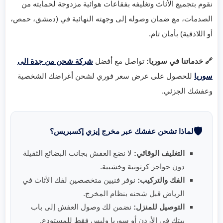
نقوم بتجميع الأثاث وتغليفه بفقاعات هوائية مزدوجة لحمايته من
الصدمات، مع ضمان وصوله إلى وجهته النهائية في (دمشق، حمص،
أو اللاذقية) بأمان تام.
🔗 خدماتنا في سوريا:
تواصل مع أفضل
شركة شحن من جدة الى
سوريا
للحصول على عرض سعر فوري لشحن أغراضك الشخصية
وعفشك الجزئي.
🛡️
لماذا تشحن عفشك عبر مخرج إيزي إكسبريس؟
التغليف الوقائي:
لا نضع العفش بجانب البضائع الثقيلة
دون حواجز كرتونية وخشبية.
الفك والتركيب:
نوفر فنيين متخصصين لفك الأثاث في
الرياض قبل شحنه بنظام المخرج.
التوصيل للمنزل:
نضمن لك وصول العفش إلى باب
بيتك في الأردن أو سوريا وليس فقط للمستودع.