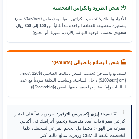
📦 شحن الطرود والكراتين الشخصية:
للأفراد والطلاب؛ تُحسب الكراتين القياسية (مقاس 50×50×50 سم)
بتسعيرة مقطوعة للقطعة الواحدة تبدأ غالباً من
150 إلى 250 ريال
سعودي
بحسب الوجهة النهائية (الأردن، سوريا، أو الخليج).
🏭 شحن البضائع والطبالي (Pallets):
للمصانع والمتاجر؛ يُحسب السعر بالباليت القياسي ($120 \times
100\text{ cm}$) داخل الشاحنة، وتتناسب التكلفة طردياً مع عدد
الباليتات وإمكانية رصها فوق بعضها البعض ($Stackable$).
💡
نصيحة إيزي إكسبريس للتوفير:
احرص دائماً على اختيار
كراتين مقواة ذات أبعاد متناسقة وتجميع أغراضك في أكياس
مفرغة من الهواء؛ فكلما قل الحجم الفراغي لشحنتك، كلما
انخفضت تكلفة الـ CBM ووفرت مبالغ مالية أكبر!