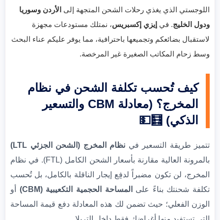
اللوجستي الذي يغذي رحلات الشحن المتجهة إلى
الأردن وسوريا
ودول الخليج
. في
إيزي إكسبريس
، نمتلك مستودعات مجهزة
لاستقبال بضائعكم وتجميعها باحترافية، مما يوفر عليكم عناء البحث
وسط زحام المكاتب الصغيرة غير المرخصة.
كيف تُحسب تكلفة الشحن في نظام
المخرج؟ (معادلة CBM والتسعير
الذكي) 🧮💵
تتميز طريقة التسعير في
نظام المخرج (الشحن الجزئي LTL)
بالمرونة العالية مقارنة بأسعار الشحن الكامل (FTL). في نظام
المخرج، لن تكون مضبراً لدفِع إيجار الناقلة بالكامل، بل تُحسب
تكلفة شحنتك بناءً على
المساحة الحجمية التكعيبية (CBM)
أو
الوزن الفعلي؛ حيث تضمن لك هذه المعادلة دفع قيمة المساحة
التي تستفيد منها أغراضك فقط داخل التريلا.