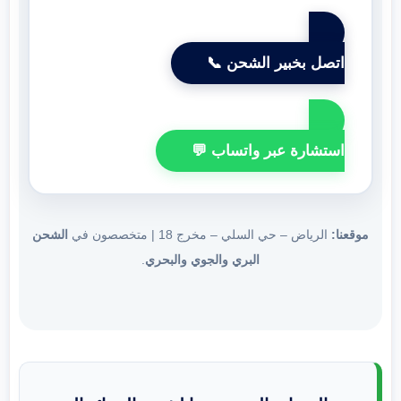
اتصل بخبير الشحن 📞
استشارة عبر واتساب 💬
موقعنا:
الرياض – حي السلي – مخرج 18 | متخصصون في
الشحن
البري والجوي والبحري
.