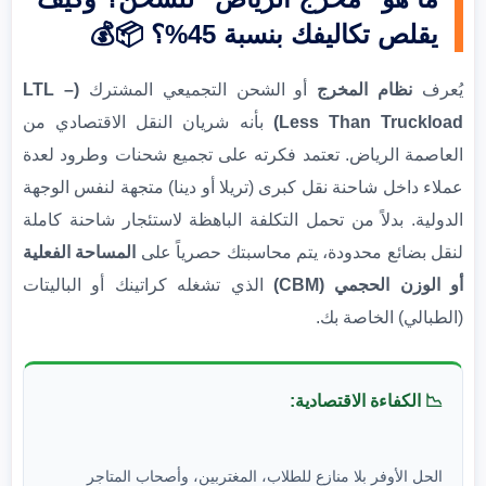
يقلص تكاليفك بنسبة 45%؟ 📦💰
يُعرف
نظام المخرج
أو الشحن التجميعي المشترك
(LTL –
Less Than Truckload)
بأنه شريان النقل الاقتصادي من
العاصمة الرياض. تعتمد فكرته على تجميع شحنات وطرود لعدة
عملاء داخل شاحنة نقل كبرى (تريلا أو دينا) متجهة لنفس الوجهة
الدولية. بدلاً من تحمل التكلفة الباهظة لاستئجار شاحنة كاملة
لنقل بضائع محدودة، يتم محاسبتك حصرياً على
المساحة الفعلية
أو الوزن الحجمي (CBM)
الذي تشغله كراتينك أو الباليتات
(الطبالي) الخاصة بك.
📉 الكفاءة الاقتصادية:
الحل الأوفر بلا منازع للطلاب، المغتربين، وأصحاب المتاجر