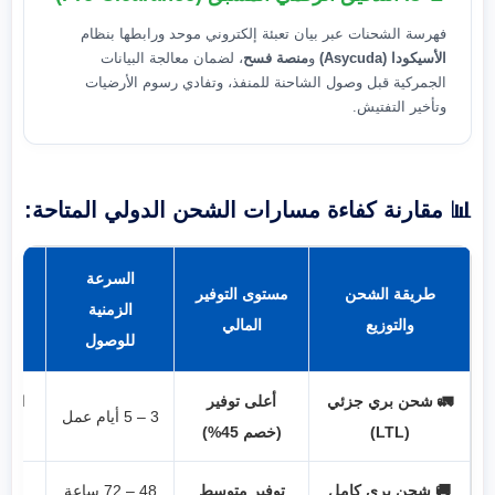
فهرسة الشحنات عبر بيان تعبئة إلكتروني موحد ورابطها بنظام
الأسيكودا (Asycuda)
و
منصة فسح
، لضمان معالجة البيانات
الجمركية قبل وصول الشاحنة للمنفذ، وتفادي رسوم الأرضيات
وتأخير التفتيش.
📊 مقارنة كفاءة مسارات الشحن الدولي المتاحة:
السرعة
طريقة الشحن
مستوى التوفير
الزمنية
الا
والتوزيع
المالي
للوصول
🚛 شحن بري جزئي
أعلى توفير
الكر
3 – 5 أيام عمل
(LTL)
(خصم 45%)
🚚 شحن بري كامل
توفير متوسط
48 – 72 ساعة
البض