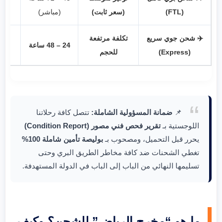
(FTL)
(سعر ثابت)
(مباشر)
✈️ شحن جوي سريع
تكلفة مرتفعة
الم
24 – 48 ساعة
(Express)
للحجم
📌
ضمانة المسؤولية الشاملة:
تتصل كافة رحلاتنا
اللوجستية بـ
تقرير فحص فني مصور (Condition Report)
يحرر قبل التحميل، ومصحوب بـ
بوليصة تأمين شاملة 100%
تغطي الشحنات ضد كافة مخاطر الطريق البري وحتى
تسليمها النهائي من الباب إلى الباب في الدولة المستهدفة.
ما هو “مخرج الرياض” للشحن؟ وكيف