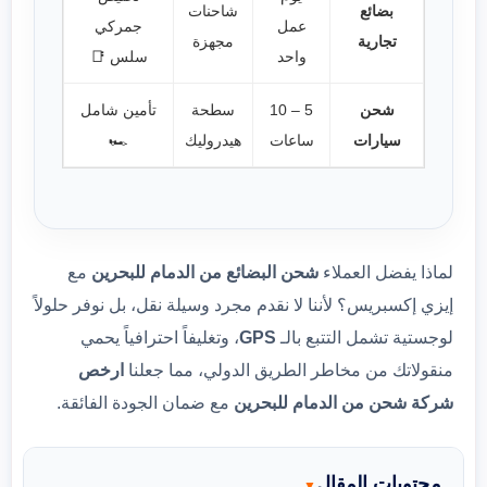
بضائع
شاحنات
عمل
جمركي
تجارية
مجهزة
واحد
سلس 📑
شحن
5 – 10
سطحة
تأمين شامل
سيارات
ساعات
هيدروليك
🏎️
لماذا يفضل العملاء
شحن البضائع من الدمام للبحرين
مع
إيزي إكسبريس؟ لأننا لا نقدم مجرد وسيلة نقل، بل نوفر حلولاً
لوجستية تشمل التتبع بالـ
GPS
، وتغليفاً احترافياً يحمي
منقولاتك من مخاطر الطريق الدولي، مما جعلنا
ارخص
شركة شحن من الدمام للبحرين
مع ضمان الجودة الفائقة.
محتويات المقال
▼