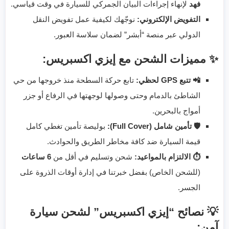
فهد
لإنهاء إجراءات البيان الجمركي للسيارة في وقت قياسي.
التفويض الإلكتروني:
نوجّهك لكيفية عمل تفويض النقل
الدولي عبر منصة “أبشر” لضمان سلاسة العبور.
✨ مميزات الشحن مع إيزي اكسبريس:
📲 تتبع GPS لحظي:
تابع حركة السطحة منذ خروجها من حي
الشاطئ بالدمام وحتى وصولها لوجهتها في الرفاع أو جزر
أمواج بالبحرين.
🛡️ تأمين شامل (Full Cover):
بوليصة تأمين تغطي كامل
قيمة السيارة ضد كافة مخاطر الطريق والحوادث.
⏱️ الالتزام بالمواعيد:
شحن وتسليم في أقل من
6 ساعات
(للشحن الخاص) بفضل خبرتنا في إدارة أوقات الذروة على
الجسر.
💡 نصائح “إيزي اكسبريس” لشحن سيارة
آمن: