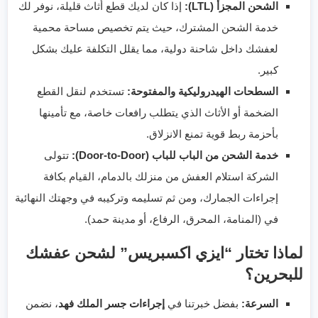
الشحن المجزأ (LTL):
إذا كان لديك قطع أثاث قليلة، نوفر لك
خدمة الشحن المشترك، حيث يتم تخصيص مساحة محمية
لعفشك داخل شاحنة دولية، مما يقلل التكلفة عليك بشكل
كبير.
السطحات الهيدروليكية والمفتوحة:
تستخدم لنقل القطع
الضخمة أو الأثاث الذي يتطلب رافعات خاصة، مع تأمينها
بأحزمة ربط قوية تمنع الانزلاق.
خدمة الشحن من الباب للباب (Door-to-Door):
تتولى
الشركة استلام العفش من منزلك بالدمام، القيام بكافة
إجراءات الجمارك، ومن ثم تسليمه وتركيبه في وجهتك النهائية
في (المنامة، المحرق، الرفاع، أو مدينة حمد).
لماذا تختار “ايزي اكسبريس” لشحن عفشك
للبحرين؟
السرعة:
بفضل خبرتنا في
إجراءات جسر الملك فهد
، نضمن