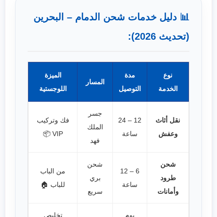
📊 دليل خدمات شحن الدمام – البحرين
(تحديث 2026):
نوع
مدة
الميزة
المسار
الخدمة
التوصيل
اللوجستية
جسر
نقل أثاث
12 – 24
فك وتركيب
الملك
وعفش
ساعة
VIP 📦
فهد
شحن
شحن
6 – 12
من الباب
طرود
بري
ساعة
للباب 🏠
وأمانات
سريع
يوم
تخليص