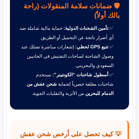
🛡️ ضمانات سلامة المنقولات (راحة
بالك أولاً)
✅
تأمين الشحنات الدولية:
حماية مالية شاملة ضد
أي أضرار ناتجة عن التحميل أو الطريق.
✅
تتبع GPS لحظي:
إشعارات مباشرة تصلك عند
وصول الشاحنة لساحات التفتيش في الجانبين
السعودي والبحريني.
✅
أسطول شاحنات “الكونتينر”:
نستخدم
شاحنات مغلقة حصرياً لحماية
شحن عفش من
الدمام للبحرين
من الأتربة والتقلبات الجوية.
💡 كيف تحصل على أرخص شحن عفش