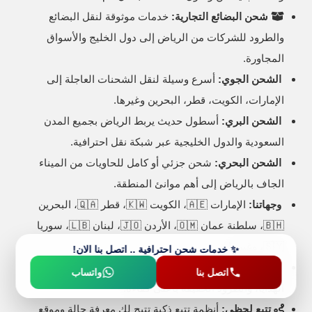
شحن البضائع التجارية:
خدمات موثوقة لنقل البضائع
والطرود للشركات من الرياض إلى دول الخليج والأسواق
المجاورة.
الشحن الجوي:
أسرع وسيلة لنقل الشحنات العاجلة إلى
الإمارات، الكويت، قطر، البحرين وغيرها.
الشحن البري:
أسطول حديث يربط الرياض بجميع المدن
السعودية والدول الخليجية عبر شبكة نقل احترافية.
الشحن البحري:
شحن جزئي أو كامل للحاويات من الميناء
الجاف بالرياض إلى أهم موانئ المنطقة.
وجهاتنا:
الإمارات 🇦🇪، الكويت 🇰🇼، قطر 🇶🇦، البحرين
🇧🇭، سلطنة عمان 🇴🇲، الأردن 🇯🇴، لبنان 🇱🇧، سوريا
🇸🇾، وغيرها.
✨ خدمات شحن احترافية .. اتصل بنا الان!
شحن الطرود الشخصية:
شحن سريع وآمن للمستندات،
اتصل بنا
واتساب
الهدايا، والطرود الخفيفة بأعلى كفاءة.
تتبع لحظي:
أنظمة تتبع ذكية تتيح لك معرفة حالة وموقع