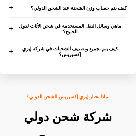
هو نظام دولي موحد لتصنيف البضائع وتحديد الرسوم الجمركية
+
كيف يتم حساب وزن الشحنة عند الشحن الدولي؟
والمتطلبات النظامية.
يتم اعتماد الأعلى بين الوزن الفعلي والوزن الحجمي المحسوب
ماهي وسائل النقل المستخدمة في شحن الأثاث لدول
+
حسب أبعاد الشحنة.
الخليج؟
الشحن البري هو الخيار الأساسي، مع إمكانية الشحن البحري أو
كيف يتم تجميع وتصنيف الشحنات في شركة إيزي
+
الجوي حسب الحاجة.
إكسبريس؟
يتم تصنيف الشحنات حسب النوع والوجهة داخل مستودعات
منظمة لضمان السلامة وتقليل التكاليف.
لماذا تختار إيزي إكسبريس للشحن الدولي؟
شركة شحن دولي